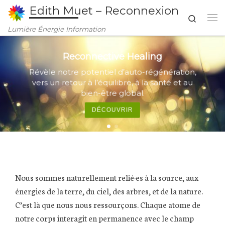
Edith Muet – Reconnexion
Passer au contenu
Search
Me
Lumière Énergie Information
Reconnective Healing
Révèle notre potentiel d’auto-régénération,
vers un retour à l’équilibre, à la santé et au
bien-être global.
DÉCOUVRIR
Nous sommes naturellement relié·es à la source, aux
énergies de la terre, du ciel, des arbres, et de la nature.
C’est là que nous nous ressourçons. Chaque atome de
notre corps interagit en permanence avec le champ